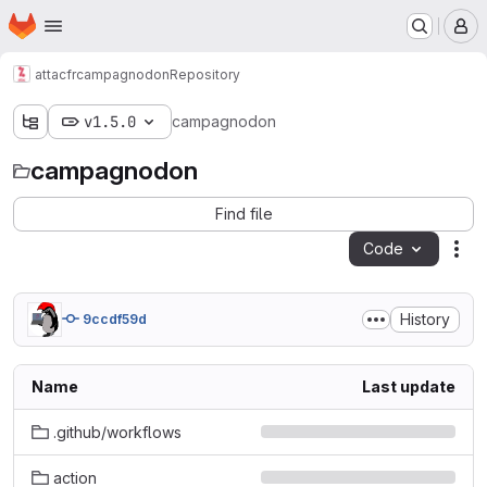
Homepage
Skip to main content
M
attacfr
campagnodon
Repository
v1.5.0
campagnodon
campagnodon
Find file
Code
Act
History
9ccdf59d
Name
Last update
.github/workflows
action