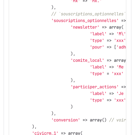
'Mx'
=>
'Mx.'
),
// `souscriptions_optionnelles` dé
'souscriptions_optionnelles'
=>
ar
'newsletter'
=>
array
(
'label'
=>
'M\'ins
'type'
=>
'xxx'
,
'pour'
=>
[
'adhesi
),
'comite_local'
=>
array
(
'label'
=>
'Me fai
'type'
=
'xxx'
),
'participer_actions'
=>
ar
'label'
=>
'Je sou
'type'
=>
'xxx'
)
),
'conversion'
=>
array
()
// voir l'
),
'civicrm_1'
=>
array
(