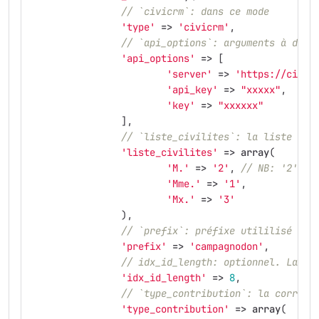
// `civicrm`: dans ce mode 
'type'
=>
'civicrm'
,
// `api_options`: arguments à donn
'api_options'
=>
[
'server'
=>
'https://civic
'api_key'
=>
"xxxxx"
,
'key'
=>
"xxxxxx"
],
// `liste_civilites`: la liste des
'liste_civilites'
=>
array
(
'M.'
=>
'2'
,
// NB: '2' do
'Mme.'
=>
'1'
,
'Mx.'
=>
'3'
),
// `prefix`: préfixe utililisé dan
'prefix'
=>
'campagnodon'
,
// idx_id_length: optionnel. La lo
'idx_id_length'
=>
8
,
// `type_contribution`: la corresp
'type_contribution'
=>
array
(