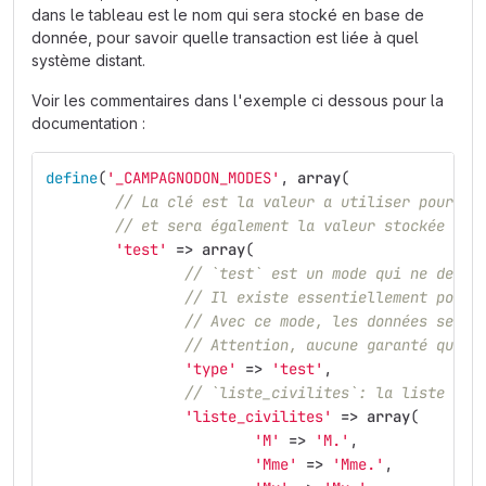
dans le tableau est le nom qui sera stocké en base de
donnée, pour savoir quelle transaction est liée à quel
système distant.
Voir les commentaires dans l'exemple ci dessous pour la
documentation :
define
(
'_CAMPAGNODON_MODES'
,
array
(
// La clé est la valeur a utiliser pour sp
// et sera également la valeur stockée en 
'test'
=>
array
(
// `test` est un mode qui ne devra
// Il existe essentiellement pour 
// Avec ce mode, les données seron
// Attention, aucune garanté que l
'type'
=>
'test'
,
// `liste_civilites`: la liste des
'liste_civilites'
=>
array
(
'M'
=>
'M.'
,
'Mme'
=>
'Mme.'
,