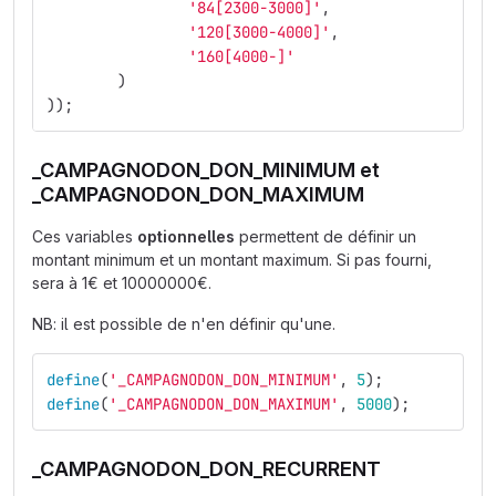
'84[2300-3000]'
,
'120[3000-4000]'
,
'160[4000-]'
)
));
_CAMPAGNODON_DON_MINIMUM et
_CAMPAGNODON_DON_MAXIMUM
Ces variables
optionnelles
permettent de définir un
montant minimum et un montant maximum. Si pas fourni,
sera à 1€ et 10000000€.
NB: il est possible de n'en définir qu'une.
define
(
'_CAMPAGNODON_DON_MINIMUM'
,
5
);
define
(
'_CAMPAGNODON_DON_MAXIMUM'
,
5000
);
_CAMPAGNODON_DON_RECURRENT