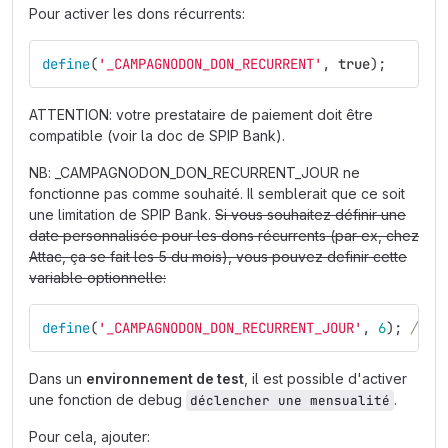
Pour activer les dons récurrents:
define
(
'_CAMPAGNODON_DON_RECURRENT'
,
true
);
ATTENTION: votre prestataire de paiement doit être
compatible (voir la doc de SPIP Bank).
NB: _CAMPAGNODON_DON_RECURRENT_JOUR ne
fonctionne pas comme souhaité. Il semblerait que ce soit
une limitation de SPIP Bank.
Si vous souhaitez définir une
date personnalisée pour les dons récurrents (par ex, chez
Attac, ça se fait les 5 du mois), vous pouvez definir cette
variable optionnelle:
define
(
'_CAMPAGNODON_DON_RECURRENT_JOUR'
,
6
);
// l
Dans un
environnement de test
, il est possible d'activer
une fonction de debug
.
déclencher une mensualité
Pour cela, ajouter: