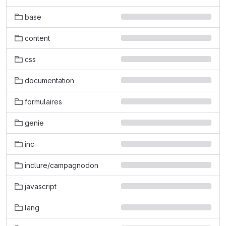
base
content
css
documentation
formulaires
genie
inc
inclure/campagnodon
javascript
lang