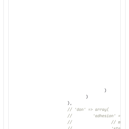
],
//
//
//
//
//
//
//
)
)
),
// 'don' => array(
//         'adhesion' => a
//                 // même
//                 'statut