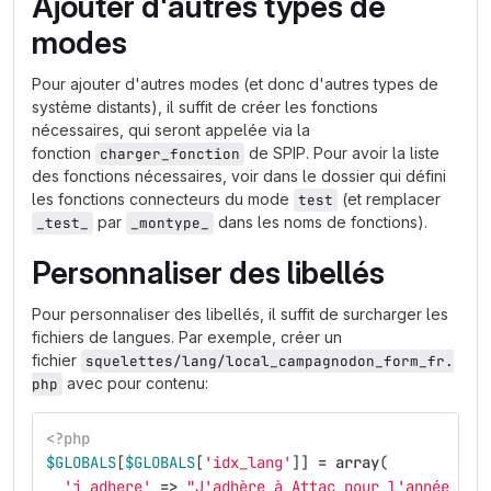
Ajouter d'autres types de
modes
Pour ajouter d'autres modes (et donc d'autres types de
système distants), il suffit de créer les fonctions
nécessaires, qui seront appelée via la
fonction
de SPIP. Pour avoir la liste
charger_fonction
des fonctions nécessaires, voir dans le dossier qui défini
les fonctions connecteurs du mode
(et remplacer
test
par
dans les noms de fonctions).
_test_
_montype_
Personnaliser des libellés
Pour personnaliser des libellés, il suffit de surcharger les
fichiers de langues. Par exemple, créer un
fichier
squelettes/lang/local_campagnodon_form_fr.
avec pour contenu:
php
<?php
$GLOBALS
[
$GLOBALS
[
'idx_lang'
]]
=
array
(
'j_adhere'
=>
"J'adhère à Attac pour l'année civ