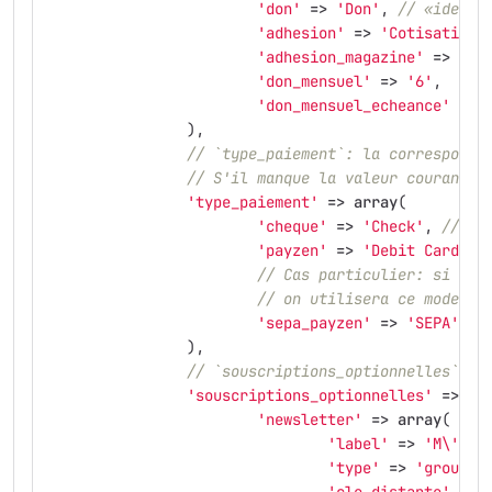
'don'
=>
'Don'
,
// «identi
'adhesion'
=>
'Cotisation 
'adhesion_magazine'
=>
'5'
'don_mensuel'
=>
'6'
,
'don_mensuel_echeance'
=>
),
// `type_paiement`: la corresponda
// S'il manque la valeur courante,
'type_paiement'
=>
array
(
'cheque'
=>
'Check'
,
// ou
'payzen'
=>
'Debit Card'
,
// Cas particulier: si la 
// on utilisera ce mode de
'sepa_payzen'
=>
'SEPA'
,
),
// `souscriptions_optionnelles` dé
'souscriptions_optionnelles'
=>
ar
'newsletter'
=>
array
(
'label'
=>
'M\'ins
'type'
=>
'group'
,