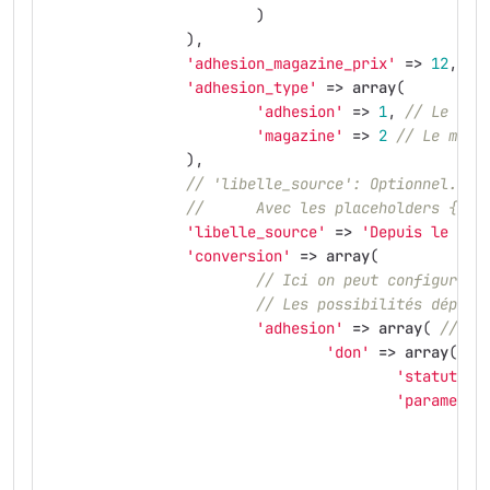
)
),
'adhesion_magazine_prix'
=>
12
,
//
'adhesion_type'
=>
array
(
'adhesion'
=>
1
,
// Le mem
'magazine'
=>
2
// Le memb
),
// 'libelle_source': Optionnel. Si
//      Avec les placeholders {ID_
'libelle_source'
=>
'Depuis le sit
'conversion'
=>
array
(
// Ici on peut configurer 
// Les possibilités dépend
'adhesion'
=>
array
(
// le
'don'
=>
array
(
//
'statuts_d
'parametre
'c