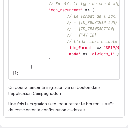
// En clé, le type de don à migrer
'don_recurrent'
=>
[
// Le format de l'idx. On 
// - {ID_SOUSCRIPTION}
// - {ID_TRANSACTION}
// - {PAY_ID}
// L'idx ainsi calculé va 
'idx_format'
=>
'SPIP/{ID_
'mode'
=>
'civicrm_1'
// l
]
]
]);
On pourra lancer la migration via un bouton dans
l'application Campagnodon.
Une fois la migration faite, pour retirer le bouton, il suffit
de commenter la configuration ci-dessus.