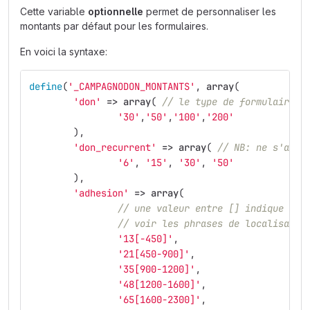
Cette variable
optionnelle
permet de personnaliser les
montants par défaut pour les formulaires.
En voici la syntaxe:
define
(
'_CAMPAGNODON_MONTANTS'
,
array
(
'don'
=>
array
(
// le type de formulaire. 
'30'
,
'50'
,
'100'
,
'200'
),
'don_recurrent'
=>
array
(
// NB: ne s'appl
'6'
,
'15'
,
'30'
,
'50'
),
'adhesion'
=>
array
(
// une valeur entre [] indique une
// voir les phrases de localisatio
'13[-450]'
,
'21[450-900]'
,
'35[900-1200]'
,
'48[1200-1600]'
,
'65[1600-2300]'
,