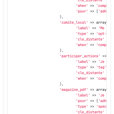
'cle_distante'
=>
'when'
=>
'complet
'pour'
=>
[
'adhesi
),
'comite_local'
=>
array
(
'label'
=>
'Me fai
'type'
=>
'opt-in'
'cle_distante'
=>
'when'
=>
'complet
),
'participer_actions'
=>
ar
'label'
=>
'Je sou
'type'
=>
'tag'
,
'cle_distante'
=>
'when'
=>
'complet
),
'magazine_pdf'
=>
array
(
'label'
=>
'Je sou
'pour'
=>
[
'adhesi
'type'
=>
'special
'cle_distante'
=>